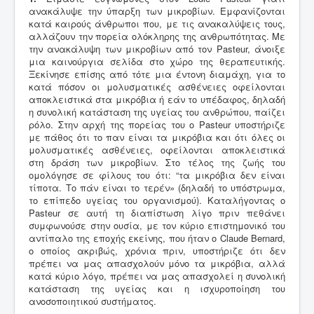
ανακάλυψε την ύπαρξη των μικροβίων. Εμφανίζονται
κατά καιρούς άνθρωποι που, με τις ανακαλύψεις τους,
αλλάζουν την πορεία ολόκληρης της ανθρωπότητας. Με
την ανακάλυψη των μικροβίων από τον Pasteur, άνοιξε
μια καινούργια σελίδα στο χώρο της θεραπευτικής.
Ξεκίνησε επίσης από τότε μια έντονη διαμάχη, για το
κατά πόσον οι μολυσματικές ασθένειες οφείλονται
αποκλειστικά στα μικρόβια ή εάν το υπέδαφος, δηλαδή
η συνολική κατάσταση της υγείας του ανθρώπου, παίζει
ρόλο. Στην αρχή της πορείας του ο Pasteur υποστήριζε
με πάθος ότι το παν είναι τα μικρόβια και ότι όλες οι
μολυσματικές ασθένειες, οφείλονται αποκλειστικά
στη δράση των μικροβίων. Στο τέλος της ζωής του
ομολόγησε σε φίλους του ότι: “τα μικρόβια δεν είναι
τίποτα. Το πάν είναι το τερέν» (δηλαδή το υπόστρωμα,
το επίπεδο υγείας του οργανισμού). Καταλήγοντας ο
Pasteur σε αυτή τη διαπίστωση λίγο πριν πεθάνει
συμφωνούσε στην ουσία, με τον κύριο επιστημονικό του
αντίπαλο της εποχής εκείνης, που ήταν ο Claude Bernard,
ο οποίος ακριβώς, χρόνια πριν, υποστήριζε ότι δεν
πρέπει να μας απασχολούν μόνο τα μικρόβια, αλλά
κατά κύριο λόγο, πρέπει να μας απασχολεί η συνολική
κατάσταση της υγείας και η ισχυροποίηση του
ανοσοποιητικού συστήματος.