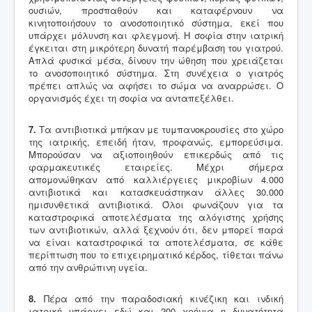
ουσιών, προσπαθούν και καταφέρνουν να
κινητοποιήσουν το ανοσοποιητικό σύστημα, εκεί που
υπάρχει μόλυνση και φλεγμονή. Η σοφία στην ιατρική
έγκειται στη μικρότερη δυνατή παρέμβαση του γιατρού.
Απλά φυσικά μέσα, δίνουν την ώθηση που χρειάζεται
το ανοσοποιητικό σύστημα. Στη συνέχεια ο γιατρός
πρέπει απλώς να αφήσει το σώμα να αναρρώσει. Ο
οργανισμός έχει τη σοφία να ανταπεξέλθει.
7.
Τα αντιβιοτικά μπήκαν με τυμπανοκρουσίες στο χώρο
της ιατρικής, επειδή ήταν, προφανώς, εμπορεύσιμα.
Μπορούσαν να αξιοποιηθούν επικερδώς από τις
φαρμακευτικές εταιρείες. Μέχρι σήμερα
απομονώθηκαν από καλλιέργειες μικροβίων 4.000
αντιβιοτικά και κατασκευάστηκαν άλλες 30.000
ημισυνθετικά αντιβιοτικά. Όλοι φωνάζουν για τα
καταστροφικά αποτελέσματα της αλόγιστης χρήσης
των αντιβιοτικών, αλλά ξεχνούν ότι, δεν μπορεί παρά
να είναι καταστροφικά τα αποτελέσματα, σε κάθε
περίπτωση που το επιχειρηματικό κέρδος, τίθεται πάνω
από την ανθρώπινη υγεία.
8.
Πέρα από την παραδοσιακή κινέζικη και ινδική
ιατρική υπάρχει εδώ και 200 χρόνια η δυνατότητα