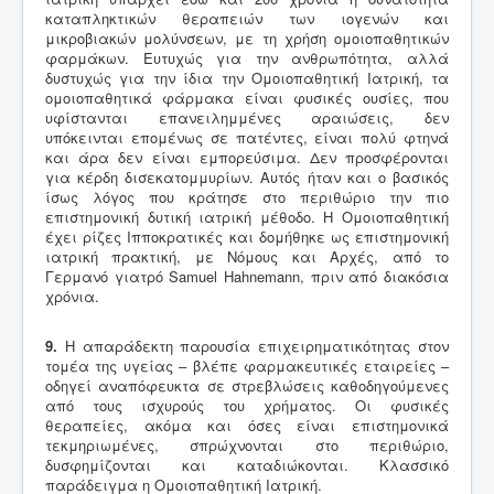
καταπληκτικών θεραπειών των ιογενών και
μικροβιακών μολύνσεων, με τη χρήση ομοιοπαθητικών
φαρμάκων. Ευτυχώς για την ανθρωπότητα, αλλά
δυστυχώς για την ίδια την Ομοιοπαθητική Ιατρική, τα
ομοιοπαθητικά φάρμακα είναι φυσικές ουσίες, που
υφίστανται επανειλημμένες αραιώσεις, δεν
υπόκεινται επομένως σε πατέντες, είναι πολύ φτηνά
και άρα δεν είναι εμπορεύσιμα. Δεν προσφέρονται
για κέρδη δισεκατομμυρίων. Αυτός ήταν και ο βασικός
ίσως λόγος που κράτησε στο περιθώριο την πιο
επιστημονική δυτική ιατρική μέθοδο. Η Ομοιοπαθητική
έχει ρίζες Ιπποκρατικές και δομήθηκε ως επιστημονική
ιατρική πρακτική, με Νόμους και Αρχές, από το
Γερμανό γιατρό Samuel Hahnemann, πριν από διακόσια
χρόνια.
9.
Η απαράδεκτη παρουσία επιχειρηματικότητας στον
τομέα της υγείας – βλέπε φαρμακευτικές εταιρείες –
οδηγεί αναπόφευκτα σε στρεβλώσεις καθοδηγούμενες
από τους ισχυρούς του χρήματος. Οι φυσικές
θεραπείες, ακόμα και όσες είναι επιστημονικά
τεκμηριωμένες, σπρώχνονται στο περιθώριο,
δυσφημίζονται και καταδιώκονται. Κλασσικό
παράδειγμα η Ομοιοπαθητική Ιατρική.