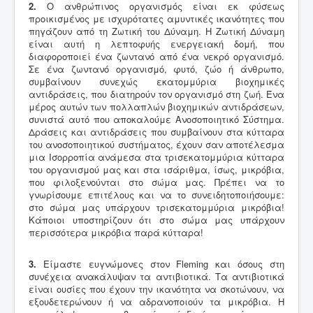
2.
Ο ανθρώπινος οργανισμός είναι εκ φύσεως
προικισμένος με ισχυρότατες αμυντικές ικανότητες που
πηγάζουν από τη Ζωτική του Δύναμη. Η Ζωτική Δύναμη
είναι αυτή η λεπτoφυής ενεργειακή δομή, που
διαφοροποιεί ένα ζωντανό από ένα νεκρό οργανισμό.
Σε ένα ζωντανό οργανισμό, φυτό, ζώο ή άνθρωπο,
συμβαίνουν συνεχώς εκατομμύρια βιοχημικές
αντιδράσεις, που διατηρούν τον οργανισμό στη ζωή. Ένα
μέρος αυτών των πολλαπλών βιοχημικών αντιδράσεων,
συνιστά αυτό που αποκαλούμε Ανοσοποιητικό Σύστημα.
Δράσεις και αντιδράσεις που συμβαίνουν στα κύτταρα
του ανοσοποιητικού συστήματος, έχουν σαν αποτέλεσμα
μια Ισορροπία ανάμεσα στα τρισεκατομμύρια κύτταρα
του οργανισμού μας και στα ισάριθμα, ίσως, μικρόβια,
που φιλοξενούνται στο σώμα μας. Πρέπει να το
γνωρίσουμε επιτέλους και να το συνειδητοποιήσουμε:
στο σώμα μας υπάρχουν τρισεκατομμύρια μικρόβια!
Κάποιοι υποστηρίζουν ότι στο σώμα μας υπάρχουν
περισσότερα μικρόβια παρά κύτταρα!
3.
Είμαστε ευγνώμονες στον Fleming και όσους στη
συνέχεια ανακάλυψαν τα αντιβιοτικά. Τα αντιβιοτικά
είναι ουσίες που έχουν την ικανότητα να σκοτώνουν, να
εξουδετερώνουν ή να αδρανοποιούν τα μικρόβια. Η