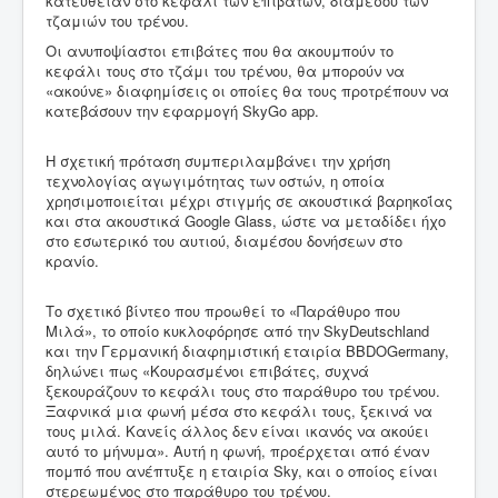
κατευθείαν στο κεφάλι των επιβατών, διαμέσου των
τζαμιών του τρένου.
Οι ανυποψίαστοι επιβάτες που θα ακουμπούν το
κεφάλι τους στο τζάμι του τρένου, θα μπορούν να
«ακούνε» διαφημίσεις οι οποίες θα τους προτρέπουν να
κατεβάσουν την εφαρμογή SkyGo app.
Η σχετική πρόταση συμπεριλαμβάνει την χρήση
τεχνολογίας αγωγιμότητας των οστών, η οποία
χρησιμοποιείται μέχρι στιγμής σε ακουστικά βαρηκοΐας
και στα ακουστικά Google Glass, ώστε να μεταδίδει ήχο
στο εσωτερικό του αυτιού, διαμέσου δονήσεων στο
κρανίο.
Το σχετικό βίντεο που προωθεί το «Παράθυρο που
Μιλά», το οποίο κυκλοφόρησε από την SkyDeutschland
και την Γερμανική διαφημιστική εταιρία BBDOGermany,
δηλώνει πως «Κουρασμένοι επιβάτες, συχνά
ξεκουράζουν το κεφάλι τους στο παράθυρο του τρένου.
Ξαφνικά μια φωνή μέσα στο κεφάλι τους, ξεκινά να
τους μιλά. Κανείς άλλος δεν είναι ικανός να ακούει
αυτό το μήνυμα». Αυτή η φωνή, προέρχεται από έναν
πομπό που ανέπτυξε η εταιρία Sky, και ο οποίος είναι
στερεωμένος στο παράθυρο του τρένου.