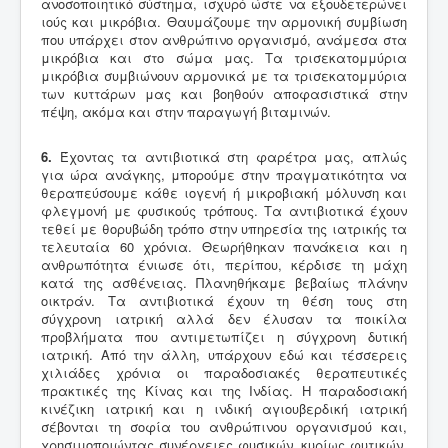
ανοσοποιητικό σύστημα, ισχυρό ώστε να εξουδετερώνει
ιούς και μικρόβια. Θαυμάζουμε την αρμονική συμβίωση
που υπάρχει στον ανθρώπινο οργανισμό, ανάμεσα στα
μικρόβια και στο σώμα μας. Τα τρισεκατομμύρια
μικρόβια συμβιώνουν αρμονικά με τα τρισεκατομμύρια
των κυττάρων μας και βοηθούν αποφασιστικά στην
πέψη, ακόμα και στην παραγωγή βιταμινών.
6.
Έχοντας τα αντιβιοτικά στη φαρέτρα μας, απλώς
για ώρα ανάγκης, μπορούμε στην πραγματικότητα να
θεραπεύσουμε κάθε ιογενή ή μικροβιακή μόλυνση και
φλεγμονή με φυσικούς τρόπους. Τα αντιβιοτικά έχουν
τεθεί με θορυβώδη τρόπο στην υπηρεσία της ιατρικής τα
τελευταία 60 χρόνια. Θεωρήθηκαν πανάκεια και η
ανθρωπότητα ένιωσε ότι, περίπου, κέρδισε τη μάχη
κατά της ασθένειας. Πλανηθήκαμε βεβαίως πλάνην
οικτράν. Τα αντιβιοτικά έχουν τη θέση τους στη
σύγχρονη ιατρική αλλά δεν έλυσαν τα ποικίλα
προβλήματα που αντιμετωπίζει η σύγχρονη δυτική
ιατρική. Από την άλλη, υπάρχουν εδώ και τέσσερεις
χιλιάδες χρόνια οι παραδοσιακές θεραπευτικές
πρακτικές της Κίνας και της Ινδίας. Η παραδοσιακή
κινέζικη ιατρική και η ινδική αγιουβερδική ιατρική
σέβονται τη σοφία του ανθρώπινου οργανισμού και,
χρησιμοποιώντας συνέργειες φυσικών, κυρίως φυτικών,