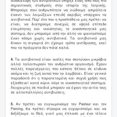
ανακάλυψη των αντιβιοτικών υπήρξε ένας από τους πιο
σημαντικούς σταθμούς στην ιστορία της Ιατρικής.
Μπορούμε σαν ανθρωπότητα να νιώθουμε ασφάλεια
έναντι των λοιμώξεων επειδή ακριβώς υπάρχουν τα
αντιβιοτικά. Παρ’ όλο που η προσπάθεια μας πρέπει να
είναι, να διατηρούμε συνεχώς σε υψηλό επίπεδο
ετοιμότητας και ικανότητας, το ανοσοποιητικό μας
σύστημα, δεν μπορούμε από την άλλη να φανταστούμε
έναν κόσμο χωρίς αντιβιοτικά. Τα αντιβιοτικά μας
δίνουν τη σιγουριά ότι έχουμε τρόπο αντίδρασης, εκεί
που τα πράγματα δεν πάνε καλά.
4.
Τα αντιβιοτικά είναι ουσίες που σκοτώνουν μικρόβια
αλλά ταλαιπωρούν τον ανθρώπινο οργανισμό. Έχουν
πολλές παρενέργειες που κάποτε θέτουν σε κίνδυνο
ακόμα και τη ζωή αυτού που τα λαμβάνει. Είναι γενικά
παραδεκτό ότι η παρατεταμένη και συχνή χρήση τους
εξασθενεί κατά κύριο λόγο το ανοσοποιητικό σύστημα.
Λευχαιμίες σε παιδιά μπορούν να έχουν την αιτία τους
σε αλλεπάλληλες αντιβιώσεις.
5.
Αν πρέπει να ευγνωμονούμε τον Pasteur και τον
Fleming, θα πρέπει σίγουρα να ευχαριστούμε και να
δοξάζουμε το Θεό, γιατί μας έπλασε με ένα τέλειο