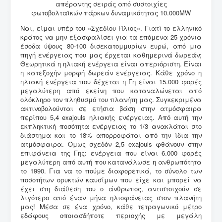
απέραντης σειράς από συστοιχίες
φωτοβολταϊκών πάρκων δυναμικότητας 10.000MW
Ναι, είμαι υπέρ του «Σχεδίου Ήλιος». Γιατί το ελληνικό
κράτος να μην εξασφαλίσει για τα επόμενα 25 χρόνια
έσοδα ύψους 80-100 δισεκατομμυρίων ευρώ, από μια
πηγή ενέργειας που μας έρχεται καθημερινά δωρεάν;
Θεωρητικά η ηλιακή ενέργεια είναι απεριόριστη. Είναι
η κατεξοχήν μορφή δωρεάν ενέργειας. Κάθε χρόνο η
ηλιακή ενέργεια που δέχεται η Γη είναι 15.000 φορές
μεγαλύτερη από εκείνη που καταναλώνεται από
ολόκληρο τον πληθυσμό του πλανήτη μας. Συγκεκριμένα
ακτινοβολούνται σε ετήσια βάση στην ατμόσφαιρα
περίπου 5,4 exajouls ηλιακής ενέργειας. Από αυτή την
εκπληκτική ποσότητα ενέργειας το 1/3 ανακλάται στο
διάστημα και το 18% απορροφάται από την ίδια την
ατμόσφαιρα. Όμως σχεδόν 2,5 exajouls φθάνουν στην
επιφάνεια της Γης: ενέργεια που είναι 6.000 φορές
μεγαλύτερη από αυτή που κατανάλωσε η ανθρωπότητα
το 1990. Για να το πούμε διαφορετικά, το σύνολο των
ποσοτήτων ορυκτών καυσίμων που είχε και μπορεί να
έχει στη διάθεση του ο άνθρωπος, αντιστοιχούν σε
λιγότερο από έναν μήνα ηλιοφάνειας στον πλανήτη
μας! Μέσα σε ένα χρόνο, κάθε τετραγωνικό μέτρο
εδάφους οποιασδήποτε περιοχής με μεγάλη