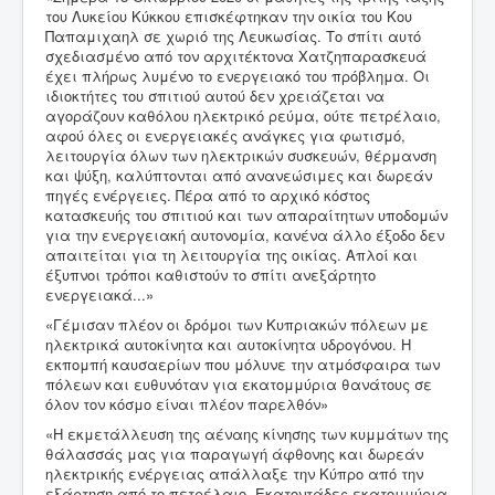
του Λυκείου Κύκκου επισκέφτηκαν την οικία του Κου
Παπαμιχαηλ σε χωριό της Λευκωσίας. Το σπίτι αυτό
σχεδιασμένο από τον αρχιτέκτονα Χατζηπαρασκευά
έχει πλήρως λυμένο το ενεργειακό του πρόβλημα. Οι
ιδιοκτήτες του σπιτιού αυτού δεν χρειάζεται να
αγοράζουν καθόλου ηλεκτρικό ρεύμα, ούτε πετρέλαιο,
αφού όλες οι ενεργειακές ανάγκες για φωτισμό,
λειτουργία όλων των ηλεκτρικών συσκευών, θέρμανση
και ψύξη, καλύπτονται από ανανεώσιμες και δωρεάν
πηγές ενέργειες. Πέρα από το αρχικό κόστος
κατασκευής του σπιτιού και των απαραίτητων υποδομών
για την ενεργειακή αυτονομία, κανένα άλλο έξοδο δεν
απαιτείται για τη λειτουργία της οικίας. Απλοί και
έξυπνοι τρόποι καθιστούν το σπίτι ανεξάρτητο
ενεργειακά...»
«Γέμισαν πλέον οι δρόμοι των Κυπριακών πόλεων με
ηλεκτρικά αυτοκίνητα και αυτοκίνητα υδρογόνου. Η
εκπομπή καυσαερίων που μόλυνε την ατμόσφαιρα των
πόλεων και ευθυνόταν για εκατομμύρια θανάτους σε
όλον τον κόσμο είναι πλέον παρελθόν»
«Η εκμετάλλευση της αέναης κίνησης των κυμμάτων της
θάλασσάς μας για παραγωγή άφθονης και δωρεάν
ηλεκτρικής ενέργειας απάλλαξε την Κύπρο από την
εξάρτηση από το πετρέλαιο. Εκατοντάδες εκατομμύρια