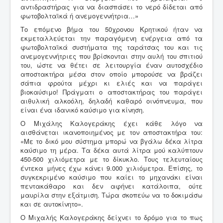
αντιδραστήρας για να διασπάσει το νερό δίδεται από
φωτοβολταϊκά ή ανεμογεννήτρια…»
Το επόμενο βήμα του 50χρονου Κρητικού ήταν να
εκμεταλλεύεται την παραγόμενη ενέργεια από τα
φωτοβολταϊκά συστήματα της ταράτσας του και τις
ανεμογεννήτριες που βρίσκονται στην αυλή του σπιτιού
του, ώστε να θέτει σε λειτουργία έναν αυτοσχέδιο
αποστακτήρα μέσα στον οποίο μπορούσε να βράζει
σάπια φρούτα μέχρι κι ελιές και να παράγει
βιοκαύσιμο! Πράγματι ο αποστακτήρας του παράγει
αιθυλική αλκοόλη, δηλαδή καθαρό οινόπνευμα, που
είναι ένα ιδανικό καύσιμο για κίνηση.
Ο Μιχάλης Καλογεράκης έχει κάθε λόγο να
αισθάνεται ικανοποιημένος με τον αποστακτήρα του:
«Με το δικό μου σύστημα μπορώ να βγάλω δέκα λίτρα
καύσιμο τη μέρα. Τα δέκα αυτά λίτρα μού καλύπτουν
450-500 χιλιόμετρα με το δίκυκλο. Τους τελευταίους
έντεκα μήνες έχω κάνει 9.000 χιλιόμετρα. Επίσης, το
συγκεκριμένο καύσιμο που καίει το μηχανάκι είναι
πεντακάθαρο και δεν αφήνει κατάλοιπα, ούτε
μαυρίλα στην εξάτμιση. Τώρα σκοπεύω να το δοκιμάσω
και σε αυτοκίνητο».
Ο Μιχαλής Καλογεράκης δείχνει το δρόμο για το πως