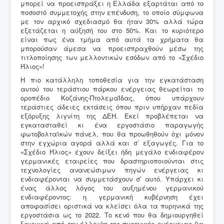
μπορεί να προεισπράξει η Ελλάδα εξαρτάται από το
ποσοστό συμμετοχής στην επένδυση, το οποίο σύμφωνα
με τον αρχικό σχεδιασμό θα ήταν 30% αλλά τώρα
εξετάζεται η αύξησή του στο 50%. Και το κυριότερο
είναι πως ένα τμήμα από αυτά τα χρήματα θα
μπορούσαν άμεσα να προεισπραχθούν μέσω της
τιτλοποίησης των μελλοντικών εσόδων από το «Σχέδιο
Ήλιος»!
Η πιο κατάλληλη τοποθεσία για την εγκατάσταση
αυτού του τεράστιου πάρκου ενέργειας θεωρείται το
οροπέδιο Κοζάνης-ΠτολεμαΪδας, όπου υπάρχουν
τεράστιες άδειες εκτάσεις όπου πριν υπήρχαν πεδία
εξόρυξης λιγνίτη της ΔΕΗ. Εκεί προβλέπεται να
εγκατασταθεί κι ένα εργοστάσιο παραγωγής
φωτοβολταϊκών πάνελ, που θα προωθηθούν όχι μόνον
στην εγχώρια αγορά αλλά και σ΄ εξαγωγές. Για το
«Σχέδιο Ήλιος» έχουν δείξει ήδη μεγάλο ενδιαφέρον
γερμανικές εταιρείες που δραστηριοποιούνται στις
τεχνολογίες ανανεώσιμων πηγών ενέργειας κι
ενδιαφέρονται να συμμετάσχουν σ’ αυτό. Υπάρχει κι
ένας άλλος λόγος του αυξημένου γερμανικού
ενδιαφέροντος: η γερμανική κυβέρνηση έχει
αποφασίσει οριστικά να κλείσει όλα τα πυρηνικά της
εργοστάσια ως το 2022. Το κενό που θα δημιουργηθεί
ξαφνικά από την έλλειψη της πυρηνικής ενέργειας θα