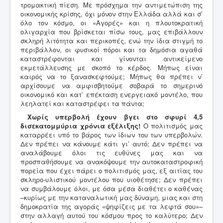
τρομακτική πίεση. Με πρόσχημα την αντιμετώπιση της
οικονομικής κρίσης, όχι μόνον στην Ελλάδα αλλά και σ’
όλο τον κόσμο, οι «Αγορές» και η πλουτοκρατική
ολιγαρχία που βρίσκεται πίσω τους, μας επιβάλλουν
σκληρή λιτότητα και περικοπές, ενώ την ίδια στιγμή το
περιβάλλον, οι φυσικοί πόροι και τα δημόσια αγαθά
καταστρέφονται και γίνονται αντικείμενο
εκμετάλλευσης με σκοπό το κέρδος. Μήπως είναι
καιρός να το ξανασκεφτούμε; Μήπως θα πρέπει ν’
αρχίσουμε να αμφισβητούμε σοβαρά το σημερινό
οικονομικό και κατ’ επέκταση ενεργειακό μοντέλο, που
λεηλατεί και καταστρέφει τα πάντα;
Χωρίς υπερβολή έχουν βγει στο σφυρί 4,5
δισεκατομμύρια χρόνια εξέλιξης!
Ο πολιτισμός μας
καταρρέει υπό το βάρος των ίδιων του των υπερβολών.
Δεν πρέπει να κάνουμε κάτι γι’ αυτό; Δεν πρέπει να
αναλάβουμε όλοι τις ευθύνες μας και να
προσπαθήσουμε να ανακόψουμε την αυτοκαταστροφική
πορεία που έχει πάρει ο πολιτισμός μας, εξ αιτίας του
σκληρο-υλιστικού μοντέλου που υιοθέτησε; Δεν πρέπει
να συμβάλουμε όλοι, με όσα μέσα διαθέτει ο καθένας
–κυρίως με την καταναλωτική μας δύναμη, μιας και στη
δημοκρατία της αγοράς «ψηφίζεις με τα λεφτά σου»–
στην αλλαγή αυτού του κόσμου προς το καλύτερο; Δεν