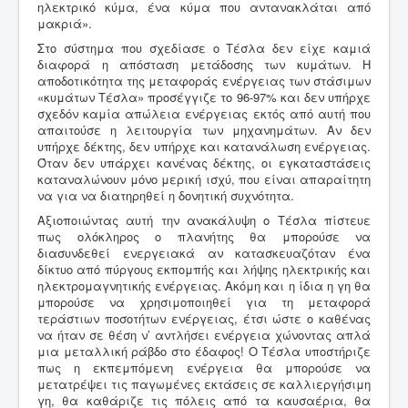
ηλεκτρικό κύμα, ένα κύμα που αντανακλάται από
μακριά».
Στο σύστημα που σχεδίασε ο Τέσλα δεν είχε καμιά
διαφορά η απόσταση μετάδοσης των κυμάτων. Η
αποδοτικότητα της μεταφοράς ενέργειας των στάσιμων
«κυμάτων Τέσλα» προσέγγιζε το 96-97% και δεν υπήρχε
σχεδόν καμία απώλεια ενέργειας εκτός από αυτή που
απαιτούσε η λειτουργία των μηχανημάτων. Αν δεν
υπήρχε δέκτης, δεν υπήρχε και κατανάλωση ενέργειας.
Όταν δεν υπάρχει κανένας δέκτης, οι εγκαταστάσεις
καταναλώνουν μόνο μερική ισχύ, που είναι απαραίτητη
να για να διατηρηθεί η δονητική συχνότητα.
Αξιοποιώντας αυτή την ανακάλυψη ο Τέσλα πίστευε
πως ολόκληρος ο πλανήτης θα μπορούσε να
διασυνδεθεί ενεργειακά αν κατασκευαζόταν ένα
δίκτυο από πύργους εκπομπής και λήψης ηλεκτρικής και
ηλεκτρομαγνητικής ενέργειας. Ακόμη και η ίδια η γη θα
μπορούσε να χρησιμοποιηθεί για τη μεταφορά
τεράστιων ποσοτήτων ενέργειας, έτσι ώστε ο καθένας
να ήταν σε θέση ν’ αντλήσει ενέργεια χώνοντας απλά
μια μεταλλική ράβδο στο έδαφος! Ο Τέσλα υποστήριζε
πως η εκπεμπόμενη ενέργεια θα μπορούσε να
μετατρέψει τις παγωμένες εκτάσεις σε καλλιεργήσιμη
γη, θα καθάριζε τις πόλεις από τα καυσαέρια, θα