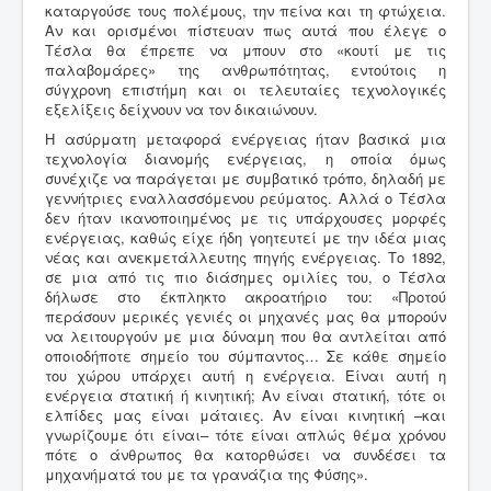
καταργούσε τους πολέμους, την πείνα και τη φτώχεια.
Αν και ορισμένοι πίστευαν πως αυτά που έλεγε ο
Τέσλα θα έπρεπε να μπουν στο «κουτί με τις
παλαβομάρες» της ανθρωπότητας, εντούτοις η
σύγχρονη επιστήμη και οι τελευταίες τεχνολογικές
εξελίξεις δείχνουν να τον δικαιώνουν.
Η ασύρματη μεταφορά ενέργειας ήταν βασικά μια
τεχνολογία διανομής ενέργειας, η οποία όμως
συνέχιζε να παράγεται με συμβατικό τρόπο, δηλαδή με
γεννήτριες εναλλασσόμενου ρεύματος. Αλλά ο Τέσλα
δεν ήταν ικανοποιημένος με τις υπάρχουσες μορφές
ενέργειας, καθώς είχε ήδη γοητευτεί με την ιδέα μιας
νέας και ανεκμετάλλευτης πηγής ενέργειας. Το 1892,
σε μια από τις πιο διάσημες ομιλίες του, ο Τέσλα
δήλωσε στο έκπληκτο ακροατήριο του: «Προτού
περάσουν μερικές γενιές οι μηχανές μας θα μπορούν
να λειτουργούν με μια δύναμη που θα αντλείται από
οποιοδήποτε σημείο του σύμπαντος… Σε κάθε σημείο
του χώρου υπάρχει αυτή η ενέργεια. Είναι αυτή η
ενέργεια στατική ή κινητική; Αν είναι στατική, τότε οι
ελπίδες μας είναι μάταιες. Αν είναι κινητική –και
γνωρίζουμε ότι είναι– τότε είναι απλώς θέμα χρόνου
πότε ο άνθρωπος θα κατορθώσει να συνδέσει τα
μηχανήματά του με τα γρανάζια της Φύσης».