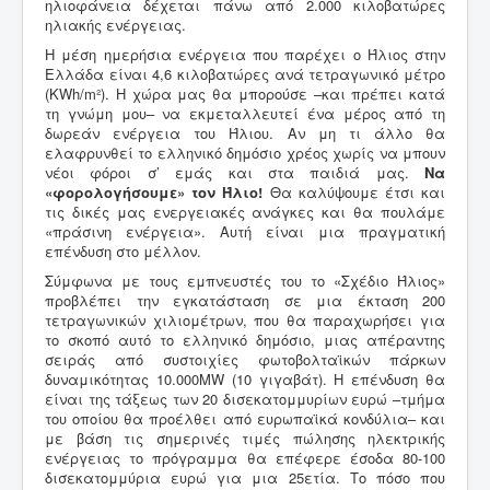
ηλιοφάνεια δέχεται πάνω από 2.000 κιλοβατώρες
ηλιακής ενέργειας.
Η μέση ημερήσια ενέργεια που παρέχει ο Ήλιος στην
Ελλάδα είναι 4,6 κιλοβατώρες ανά τετραγωνικό μέτρο
(KWh/m²). Η χώρα μας θα μπορούσε –και πρέπει κατά
τη γνώμη μου– να εκμεταλλευτεί ένα μέρος από τη
δωρεάν ενέργεια του Ήλιου. Αν μη τι άλλο θα
ελαφρυνθεί το ελληνικό δημόσιο χρέος χωρίς να μπουν
νέοι φόροι σ’ εμάς και στα παιδιά μας.
Να
«φορολογήσουμε» τον Ήλιο!
Θα καλύψουμε έτσι και
τις δικές μας ενεργειακές ανάγκες και θα πουλάμε
«πράσινη ενέργεια». Αυτή είναι μια πραγματική
επένδυση στο μέλλον.
Σύμφωνα με τους εμπνευστές του το «Σχέδιο Ήλιος»
προβλέπει την εγκατάσταση σε μια έκταση 200
τετραγωνικών χιλιομέτρων, που θα παραχωρήσει για
το σκοπό αυτό το ελληνικό δημόσιο, μιας απέραντης
σειράς από συστοιχίες φωτοβολταϊκών πάρκων
δυναμικότητας 10.000MW (10 γιγαβάτ). Η επένδυση θα
είναι της τάξεως των 20 δισεκατομμυρίων ευρώ –τμήμα
του οποίου θα προέλθει από ευρωπαϊκά κονδύλια– και
με βάση τις σημερινές τιμές πώλησης ηλεκτρικής
ενέργειας το πρόγραμμα θα επέφερε έσοδα 80-100
δισεκατομμύρια ευρώ για μια 25ετία. Το πόσο που