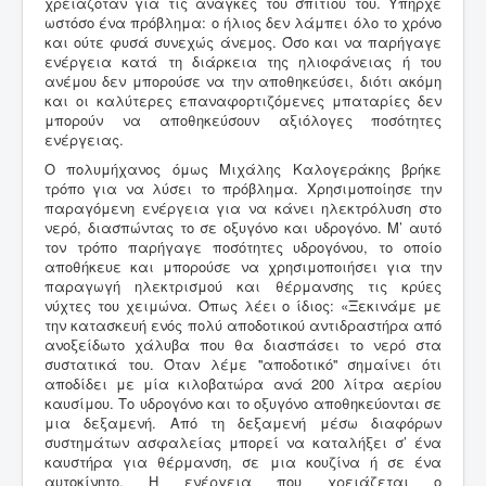
χρειαζόταν για τις ανάγκες του σπιτιού του. Υπήρχε
ωστόσο ένα πρόβλημα: ο ήλιος δεν λάμπει όλο το χρόνο
και ούτε φυσά συνεχώς άνεμος. Όσο και να παρήγαγε
ενέργεια κατά τη διάρκεια της ηλιοφάνειας ή του
ανέμου δεν μπορούσε να την αποθηκεύσει, διότι ακόμη
και οι καλύτερες επαναφορτιζόμενες μπαταρίες δεν
μπορούν να αποθηκεύσουν αξιόλογες ποσότητες
ενέργειας.
Ο πολυμήχανος όμως Μιχάλης Καλογεράκης βρήκε
τρόπο για να λύσει το πρόβλημα. Χρησιμοποίησε την
παραγόμενη ενέργεια για να κάνει ηλεκτρόλυση στο
νερό, διασπώντας το σε οξυγόνο και υδρογόνο. Μ’ αυτό
τον τρόπο παρήγαγε ποσότητες υδρογόνου, το οποίο
αποθήκευε και μπορούσε να χρησιμοποιήσει για την
παραγωγή ηλεκτρισμού και θέρμανσης τις κρύες
νύχτες του χειμώνα. Όπως λέει ο ίδιος: «Ξεκινάμε με
την κατασκευή ενός πολύ αποδοτικού αντιδραστήρα από
ανοξείδωτο χάλυβα που θα διασπάσει το νερό στα
συστατικά του. Όταν λέμε ''αποδοτικό'' σημαίνει ότι
αποδίδει με μία κιλοβατώρα ανά 200 λίτρα αερίου
καυσίμου. Το υδρογόνο και το οξυγόνο αποθηκεύονται σε
μια δεξαμενή. Από τη δεξαμενή μέσω διαφόρων
συστημάτων ασφαλείας μπορεί να καταλήξει σ’ ένα
καυστήρα για θέρμανση, σε μια κουζίνα ή σε ένα
αυτοκίνητο. Η ενέργεια που χρειάζεται ο