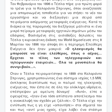
Τον Φεβρουάριο του 1896 ο Τέσλα πήρε για πρώτη φορά
το τρένο για το Κολοράντο Σπρινγκς, όπου αναζητούσε
μια απομονωμένη τοποθεσία για να στήσει το νέο του
εργαστήριο και να διεξαγάγει μια σειρά από
πειράματα ασύρματης μεταφοράς ενέργειας. Κατά τη
διάρκεια της παραμονής του διεξήγαγε μάλιστα κι ένα
μικρό πείραμα μεταφοράς ηχητικών σημάτων μέσω του
εδάφους. Βασισμένη στις αισιόδοξες δηλώσεις του
Τέσλα η κυριακάτικη έκδοση του World δημοσίευσε στις 8
Μαρτίου του 1896 την άποψη ότι η περίφημη Ελεύθερη
Ενέργεια δεν ήταν μακριά:
«Ο ηλεκτρισμός θα
μπορούσε να είναι ελεύθερος, όπως ο αέρας…
Έρχεται το τέλος των τηλεγραφικών και
τηλεφωνικών εταιρειών… Όλα τα μονοπώλια θα
συντριβούν…».
Όταν ο Τέσλα πειραματίστηκε το 1899 στο Κολοράντο
Σπρινγκς, χρησιμοποιώντας ένα σύστημα ισχύος 1,5 MW,
έκπληκτος διαπίστωσε πως οι παλμοί της ηλεκτρικής
ενέργειας, που έστειλε σε όλη την ολόκληρη υδρόγειο,
επέστρεψαν με αμείωτη δύναμη! «Αυτό», είπε ο
εφευρέτης, «ήταν ένα τόσο απίστευτο αποτέλεσμα που
η ανακάλυψή του σχεδόν με ζάλισε». Ο Τέσλα είχε την
εντύπωση πως η γη είχε «απαντήσει» στα σήματά του
και πως «αντί μιας ηχούς, είχα λάβει ένα στάσιμο