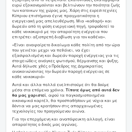
ευρώ εξοικονομούνται και βελτιώνουν την ποιότητα ζωής
των κατοικων της χώρας μας. Χάρη στις ευρεσιτεχνίες
Κύπριου επιστήμονα έγινε πραγματικότητα η
ενεργειακή μας απελευθέρωση. Μια «καθαρή» και
δωρεάν από τη φύση ενεργειακή πηγή, τροφοδοτεί το
κάθε νοικοκυριό με την απαραίτητη ενέργεια που
επιτρέπει αξιοπρεπή διαβίωση για τον καθένα».
«Είναι αναφαίρετο δικαίωμα κάθε πολίτη από την ώρα
που γενιέται μεχρι να πεθάνει, να έχει
εξασφαλισμένη και δωρεάν παροχή ενέργειας για τις
στοιχειώδεις ανάγκες φωτισμού, θέρμανσης και ψυξης.
Αυτά δήλωσε χθές ο Πρόεδρος της Δημοκρατίας
ανακοινώνοντας την δωρεάν παροχή ενέργειας σε
κάθε νοικοκυριό»
Αυτά και άλλα πολλά ευελπιστούμε ότι θα δούμε
μέσα στα επόμενα χρόνια.
Τίποτε όμως από αυτά δεν
θα μας χαριστεί
, αφού τα παγκοσμιοποιημένα
οικονομικά καρτέλ, θα προσπαθήσουν με νύχια και με
δόντια να μας κρατήσουν στις απαρχαιωμένες
τεχνολογίες του προηγούμενου αιώνα.
Για την επερχόμενη και αναπόφευκτη αλλαγή, είναι
απαραίτητος ο δικός μας αγώνας.