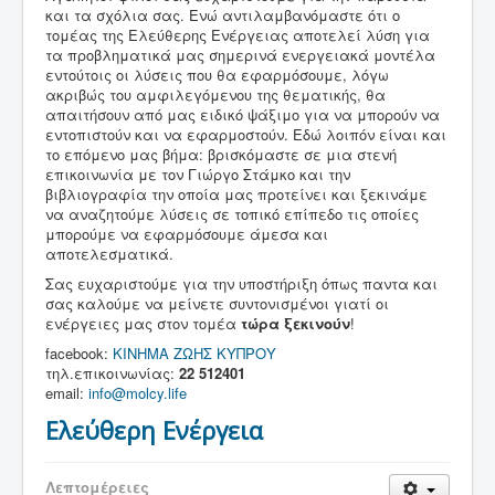
και τα σχόλια σας. Ενώ αντιλαμβανόμαστε ότι ο
τομέας της Ελεύθερης Ενέργειας αποτελεί λύση για
τα προβληματικά μας σημερινά ενεργειακά μοντέλα
εντούτοις οι λύσεις που θα εφαρμόσουμε, λόγω
ακριβώς του αμφιλεγόμενου της θεματικής, θα
απαιτήσουν από μας ειδικό ψάξιμο για να μπορούν να
εντοπιστούν και να εφαρμοστούν. Εδώ λοιπόν είναι και
το επόμενο μας βήμα: βρισκόμαστε σε μια στενή
επικοινωνία με τον Γιώργο Στάμκο και την
βιβλιογραφία την οποία μας προτείνει και ξεκινάμε
να αναζητούμε λύσεις σε τοπικό επίπεδο τις οποίες
μπορούμε να εφαρμόσουμε άμεσα και
αποτελεσματικά.
Σας ευχαριστούμε για την υποστήριξη όπως παντα και
σας καλούμε να μείνετε συντονισμένοι γιατί οι
ενέργειες μας στον τομέα
τώρα ξεκινούν
!
facebook:
ΚΙΝΗΜΑ ΖΩΗΣ ΚΥΠΡΟΥ
τηλ.επικοινωνίας:
22 512401
email:
info@molcy.life
Ελεύθερη Ενέργεια
Λεπτομέρειες