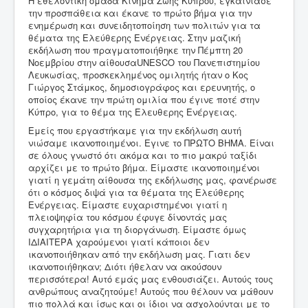
Η εθελοντική ομάδα Κίνημα Ζωής Κύπρου, εγκαινίασε
την προσπάθεια και έκανε το πρώτο βήμα για την
ενημέρωση και συνειδητοποίηση των πολιτών για τα
θέματα της Ελεύθερης Ενέργειας. Στην μαζική
εκδήλωση που πραγματοποιήθηκε την Πέμπτη 20
Νοεμβρίου στην αίθουσαUNESCO του Πανεπιστημίου
Λευκωσίας, προσκεκλημένος ομιλητής ήταν ο Κος
Γιώργος Στάμκος, δημοσιογράφος και ερευνητής, ο
οποίος έκανε την πρώτη ομιλία που έγινε ποτέ στην
Κύπρο, για το θέμα της Ελευθερης Ενέργειας.
Εμείς που εργαστήκαμε για την εκδήλωση αυτή
νιώσαμε ικανοποιημένοι. Εγινε το ΠΡΩΤΟ ΒΗΜΑ. Είναι
σε όλους γνωστό ότι ακόμα και το πιο μακρύ ταξίδι
αρχίζει με το πρώτο βήμα. Είμαστε ικανοποιημένοι
γιατί η γεμάτη αίθουσα της εκδήλωσης μας, φανέρωσε
ότι ο κόσμος διψά για τα θέματα της Ελεύθερης
Ενέργειας. Είμαστε ευχαριστημένοι γιατί η
πλειοψηφία του κόσμου έφυγε δίνοντάς μας
συγχαρητήρια για τη διοργάνωση. Είμαστε όμως
ΙΔΙΑΙΤΕΡΑ χαρούμενοι γιατί κάποιοι δεν
ικανοποιήθηκαν από την εκδήλωση μας. Γιατι δεν
ικανοποιήθηκαν; Διότι ήθελαν να ακούσουν
περισσότερα! Αυτό εμάς μας ενθουσιάζει. Αυτούς τους
ανθρώπους αναζητούμε! Αυτούς που θέλουν να μάθουν
πιο πολλά και ίσως και οι ίδιοι να ασχολούνται με το