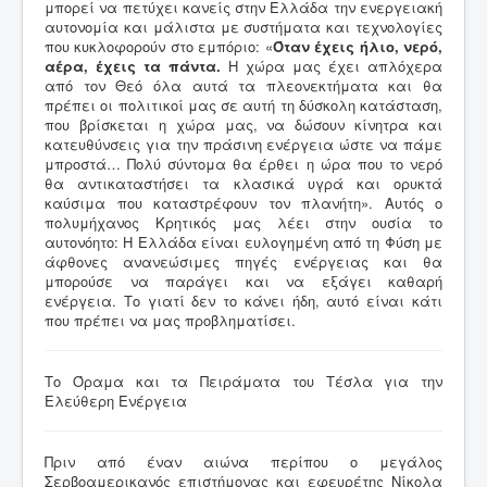
μπορεί να πετύχει κανείς στην Ελλάδα την ενεργειακή
αυτονομία και μάλιστα με συστήματα και τεχνολογίες
που κυκλοφορούν στο εμπόριο: «
Όταν έχεις ήλιο, νερό,
αέρα, έχεις τα πάντα.
Η χώρα μας έχει απλόχερα
από τον Θεό όλα αυτά τα πλεονεκτήματα και θα
πρέπει οι πολιτικοί μας σε αυτή τη δύσκολη κατάσταση,
που βρίσκεται η χώρα μας, να δώσουν κίνητρα και
κατευθύνσεις για την πράσινη ενέργεια ώστε να πάμε
μπροστά… Πολύ σύντομα θα έρθει η ώρα που το νερό
θα αντικαταστήσει τα κλασικά υγρά και ορυκτά
καύσιμα που καταστρέφουν τον πλανήτη». Αυτός ο
πολυμήχανος Κρητικός μας λέει στην ουσία το
αυτονόητο: Η Ελλάδα είναι ευλογημένη από τη Φύση με
άφθονες ανανεώσιμες πηγές ενέργειας και θα
μπορούσε να παράγει και να εξάγει καθαρή
ενέργεια. Το γιατί δεν το κάνει ήδη, αυτό είναι κάτι
που πρέπει να μας προβληματίσει.
Το Όραμα και τα Πειράματα του Τέσλα για την
Ελεύθερη Ενέργεια
Πριν από έναν αιώνα περίπου ο μεγάλος
Σερβοαμερικανός επιστήμονας και εφευρέτης Νίκολα