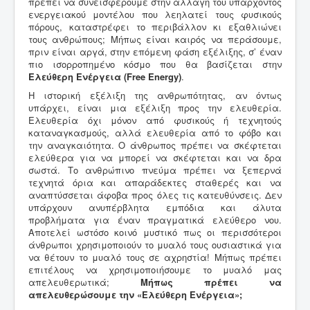
πρέπει να συνεισφέρουμε στην αλλαγή του υπάρχοντος
ενεργειακού μοντέλου που λεηλατεί τους φυσικούς
πόρους, καταστρέφει το περιβάλλον κι εξαθλιώνει
τους ανθρώπους; Μήπως είναι καιρός να περάσουμε,
πριν είναι αργά, στην επόμενη φάση εξέλιξης, σ’ έναν
πιο ισορροπημένο κόσμο που θα βασίζεται στην
Ελεύθερη Ενέργεια (Free Energy)
.
Η ιστορική εξέλιξη της ανθρωπότητας, αν όντως
υπάρχει, είναι μια εξέλιξη προς την ελευθερία.
Ελευθερία όχι μόνον από φυσικούς ή τεχνητούς
καταναγκασμούς, αλλά ελευθερία από το φόβο και
την αναγκαιότητα. Ο άνθρωπος πρέπει να σκέφτεται
ελεύθερα για να μπορεί να σκέφτεται και να δρα
σωστά. Το ανθρώπινο πνεύμα πρέπει να ξεπερνά
τεχνητά όρια και απαράδεκτες σταθερές και να
αναπτύσσεται άφοβα προς όλες τις κατευθύνσεις. Δεν
υπάρχουν ανυπέρβλητα εμπόδια και άλυτα
προβλήματα για έναν πραγματικά ελεύθερο νου.
Αποτελεί ωστόσο κοινό μυστικό πως οι περισσότεροι
άνθρωποι χρησιμοποιούν το μυαλό τους ουσιαστικά για
να θέτουν το μυαλό τους σε αχρηστία! Μήπως πρέπει
επιτέλους να χρησιμοποιήσουμε το μυαλό μας
απελευθερωτικά;
Μήπως πρέπει να
απελευθερώσουμε την «Ελεύθερη Ενέργεια»;