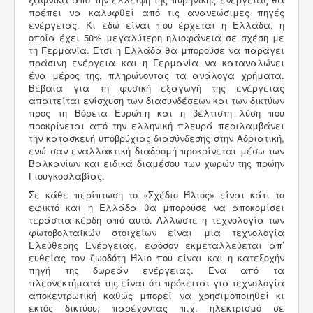
πρέπει να καλυφθεί από τις ανανεώσιμες πηγές
ενέργειας. Κι εδώ είναι που έρχεται η Ελλάδα, η
οποία έχει 50% μεγαλύτερη ηλιοφάνεια σε σχέση με
τη Γερμανία. Έτσι η Ελλάδα θα μπορούσε να παράγει
πράσινη ενέργεια και η Γερμανία να καταναλώνει
ένα μέρος της, πληρώνοντας τα ανάλογα χρήματα.
Βέβαια για τη φυσική εξαγωγή της ενέργειας
απαιτείται ενίσχυση των διασυνδέσεων και των δικτύων
προς τη Βόρεια Ευρώπη και η βέλτιστη λύση που
προκρίνεται από την ελληνική πλευρά περιλαμβάνει
την κατασκευή υποβρύχιας διασύνδεσης στην Αδριατική,
ενώ σαν εναλλακτική διαδρομή προκρίνεται μέσω των
Βαλκανίων και ειδικά διαμέσου των χωρών της πρώην
Γιουγκοσλαβίας.
Σε κάθε περίπτωση το «Σχέδιο Ήλιος» είναι κάτι το
εφικτό και η Ελλάδα θα μπορούσε να αποκομίσει
τεράστια κέρδη από αυτό. Άλλωστε η τεχνολογία των
φωτοβολταϊκών στοιχείων είναι μια τεχνολογία
Ελεύθερης Ενέργειας, εφόσον εκμεταλλεύεται απ’
ευθείας τον ζωοδότη Ήλιο που είναι και η κατεξοχήν
πηγή της δωρεάν ενέργειας. Ένα από τα
πλεονεκτήματά της είναι ότι πρόκειται για τεχνολογία
αποκεντρωτική καθώς μπορεί να χρησιμοποιηθεί κι
εκτός δικτύου, παρέχοντας π.χ. ηλεκτρισμό σε