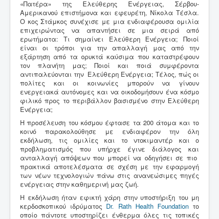
«Πατέρα» της Ελεύθερης Ενέργειας, Σέρβου-
Αμερικανού επιστήμονα και εφευρέτη, Νίκολα Τέσλα.
Ο κος Στάμκος συνέχισε με μια ενδιαφέρουσα ομιλία
επιχειρώντας να απαντήσει σε μια σειρά από
ερωτήματα: Τι σημαίνει Ελεύθερη Ενέργεια; Ποιοί
είναι οι τρόποι για την απαλλαγή μας από την
εξάρτηση από τα ορυκτά καύσιμα που καταστρέφουν
τον πλανήτη μας; Ποιοί και ποιά συμφέροντα
αντιπαλεύονται την Ελεύθερη Ενέργεια; Τέλος, πώς οι
πολίτες και οι κοινωνίες μπορούν να γίνουν
ενεργειακά αυτόνομες και να οικοδομήσουν ένα κόσμο
φιλικό προς το περιβάλλον βασισμένο στην Ελεύθερη
Ενέργεια;
H προσέλευση του κόσμου έφτασε τα 200 άτομα και το
κοινό παρακολούθησε με ενδιαφέρον την όλη
εκδήλωση, τις ομιλίες και το ντοκιμαντέρ και ο
προβληματισμός που υπήρχε έγινε διάλογος και
ανταλλαγή απόψεων που μπορεί να οδηγήσει σε πιο
πρακτικά αποτελέσματα σε σχέση με την εφαρμογή
των νέων τεχνολογιών πάνω στις ανανεώσιμες πηγές
ενέργειας στην καθημερινή μας ζωή.
Η εκδήλωση ήταν εφικτή χάρη στην υποστήριξη του μη
κερδοσκοπικού ιδρύματος
Dr. Rath Health Foundation
το
οποίο πάντοτε υποστηρίζει ένθερμα όλες τις τοπικές