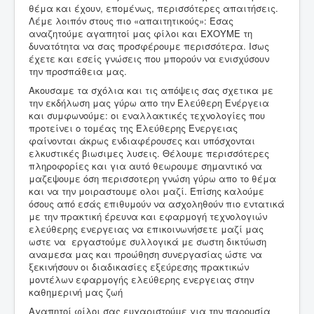
θέμα και έχουν, επομένως, περισσότερες απαιτήσεις.
Λέμε λοιπόν στους πιο «απαιτητικούς»: Εσας
αναζητούμε αγαπητοί μας φίλοι και ΕΧΟΥΜΕ τη
δυνατότητα να σας προσφέρουμε περισσότερα. Ισως
έχετε και εσείς γνώσεις που μπορούν να ενισχύσουν
την προσπάθεια μας.
Ακουσαμε τα σχόλια και τις απόψεις σας σχετικα με
την εκδήλωση μας γύρω απο την Ελεύθερη Ενέργεια
και συμφωνούμε: οι εναλλακτικές τεχνολογίες που
προτείνει ο τομέας της Ελεύθερης Ενεργειας
φαίνονται άκρως ενδιαφέρουσες και υπόσχονται
ελκυστικές βιωσιμες λυσεις. Θέλουμε περισσότερες
πληροφορίες και για αυτό θεωρουμε σημαντικό να
μαζεψουμε όση περισσοτερη γνώση γύρω απο το θέμα
και να την μοιραστουμε ολοι μαζί. Επίσης καλούμε
όσους από εσάς επιθυμούν να ασχοληθούν πιο εντατικά
με την πρακτική έρευνα και εφαρμογή τεχνολογιών
ελεύθερης ενεργειας να επικοινωνήσετε μαζί μας
ωστε να εργαστούμε συλλογικά με σωστη δικτύωση
αναμεσα μας και προώθηση συνεργασίας ώστε να
ξεκινήσουν οι διαδικασίες εξεύρεσης πρακτικών
μοντέλων εφαρμογής ελεύθερης ενεργειας στην
καθημερινή μας ζωή
Αγαπητοί φίλοι σας ευχαριστούμε για την παρουσία