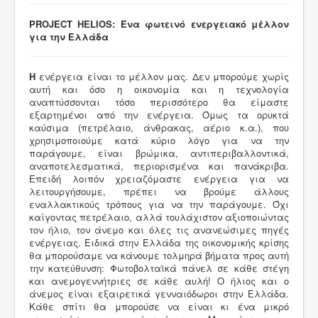
PROJECT HELIOS: Ένα φωτεινό ενεργειακό μέλλον
για την Ελλάδα
Η
ενέργεια είναι το μέλλον μας. Δεν μπορούμε χωρίς
αυτή και όσο η οικονομία και η τεχνολογία
αναπτύσσονται τόσο περισσότερο θα είμαστε
εξαρτημένοι από την ενέργεια. Όμως τα ορυκτά
καύσιμα (πετρέλαιο, άνθρακας, αέριο κ.α.), που
χρησιμοποιούμε κατά κύριο λόγο για να την
παράγουμε, είναι βρώμικα, αντιπεριβαλλοντικά,
αναποτελεσματικά, περιορισμένα και πανάκριβα.
Επειδή λοιπόν χρειαζόμαστε ενέργεια για να
λειτουργήσουμε, πρέπει να βρούμε άλλους
εναλλακτικούς τρόπους για να την παράγουμε. Όχι
καίγοντας πετρέλαιο, αλλά τουλάχιστον αξιοποιώντας
τον ήλιο, τον άνεμο και όλες τις ανανεώσιμες πηγές
ενέργειας. Ειδικά στην Ελλάδα της οικονομικής κρίσης
θα μπορούσαμε να κάνουμε τολμηρά βήματα προς αυτή
την κατεύθυνση: Φωτοβολταϊκά πάνελ σε κάθε στέγη
και ανεμογεννήτριες σε κάθε αυλή! Ο ήλιος και ο
άνεμος είναι εξαιρετικά γενναιόδωροι στην Ελλάδα.
Κάθε σπίτι θα μπορούσε να είναι κι ένα μικρό