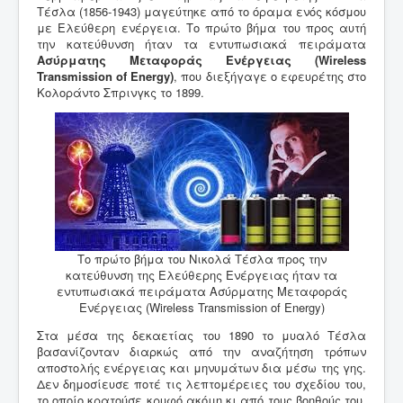
Τέσλα (1856-1943) μαγεύτηκε από το όραμα ενός κόσμου
με Ελεύθερη ενέργεια. Το πρώτο βήμα του προς αυτή
την κατεύθυνση ήταν τα εντυπωσιακά πειράματα
Ασύρματης Μεταφοράς Ενέργειας (Wireless
Transmission of Energy)
, που διεξήγαγε ο εφευρέτης στο
Κολοράντο Σπρινγκς το 1899.
Το πρώτο βήμα του Νικολά Τέσλα προς την
κατεύθυνση της Ελεύθερης Ενέργειας ήταν τα
εντυπωσιακά πειράματα Ασύρματης Μεταφοράς
Ενέργειας (Wireless Transmission of Energy)
Στα μέσα της δεκαετίας του 1890 το μυαλό Τέσλα
βασανίζονταν διαρκώς από την αναζήτηση τρόπων
αποστολής ενέργειας και μηνυμάτων δια μέσω της γης.
Δεν δημοσίευσε ποτέ τις λεπτομέρειες του σχεδίου του,
το οποίο κρατούσε κρυφό ακόμη κι από τους βοηθούς του.