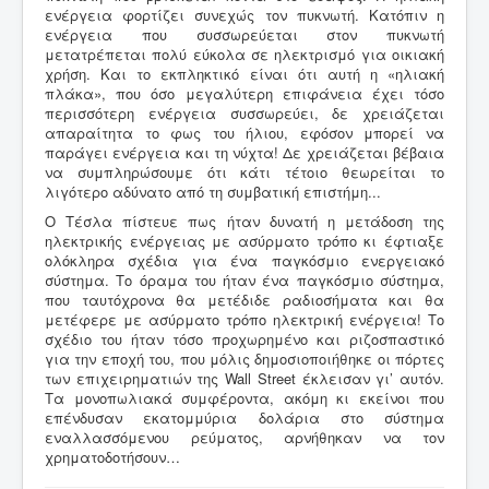
ενέργεια φορτίζει συνεχώς τον πυκνωτή. Κατόπιν η
ενέργεια που συσσωρεύεται στον πυκνωτή
μετατρέπεται πολύ εύκολα σε ηλεκτρισμό για οικιακή
χρήση. Και το εκπληκτικό είναι ότι αυτή η «ηλιακή
πλάκα», που όσο μεγαλύτερη επιφάνεια έχει τόσο
περισσότερη ενέργεια συσσωρεύει, δε χρειάζεται
απαραίτητα το φως του ήλιου, εφόσον μπορεί να
παράγει ενέργεια και τη νύχτα! Δε χρειάζεται βέβαια
να συμπληρώσουμε ότι κάτι τέτοιο θεωρείται το
λιγότερο αδύνατο από τη συμβατική επιστήμη...
Ο Τέσλα πίστευε πως ήταν δυνατή η μετάδοση της
ηλεκτρικής ενέργειας με ασύρματο τρόπο κι έφτιαξε
ολόκληρα σχέδια για ένα παγκόσμιο ενεργειακό
σύστημα. Το όραμα του ήταν ένα παγκόσμιο σύστημα,
που ταυτόχρονα θα μετέδιδε ραδιοσήματα και θα
μετέφερε με ασύρματο τρόπο ηλεκτρική ενέργεια! Το
σχέδιο του ήταν τόσο προχωρημένο και ριζοσπαστικό
για την εποχή του, που μόλις δημοσιοποιήθηκε οι πόρτες
των επιχειρηματιών της Wall Street έκλεισαν γι’ αυτόν.
Τα μονοπωλιακά συμφέροντα, ακόμη κι εκείνοι που
επένδυσαν εκατομμύρια δολάρια στο σύστημα
εναλλασσόμενου ρεύματος, αρνήθηκαν να τον
χρηματοδοτήσουν…