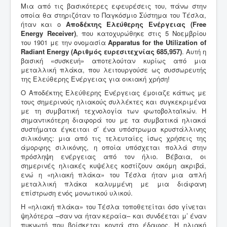
Μια από τις βασικότερες εφευρέσεις του, πάνω στην
οποία θα στηριζόταν το Παγκόσμιο Σύστημα του Τέσλα,
ήταν και ο
Αποδέκτης Ελεύθερης Ενέργειας (Free
Energy Receiver)
, που κατοχυρώθηκε στις 5 Νοεμβρίου
του 1901 με την ονομασία
Apparatus for the Utilization of
Radiant Energy (Αριθμός ευρεσιτεχνίας 685,957)
. Αυτή η
βασική «συσκευή» αποτελούταν κυρίως από μια
μεταλλική πλάκα, που λειτουργούσε ως συσσωρευτής
της Ελεύθερης Ενέργειας για οικιακή χρήση!
Ο Αποδέκτης Ελεύθερης Ενέργειας έμοιαζε κάπως με
τους σημερινούς ηλιακούς συλλέκτες και συγκεκριμένα
με τη συμβατική τεχνολογία των φωτοβολταϊκών. Η
σημαντικότερη διαφορά του με τα συμβατικά ηλιακά
συστήματα έγκειται σ’ ένα υπόστρωμα κρυστάλλινης
σιλικόνης: μια από τις τελευταίες ίσως χρήσεις της
άμορφης σιλικόνης, η οποία υπόσχεται πολλά στην
πρόσληψη ενέργειας από τον ήλιο. Βέβαια, οι
σημερινές ηλιακές κυψέλες κοστίζουν ακόμη ακριβά,
ενώ η «ηλιακή πλάκα» του Τέσλα ήταν μια απλή
μεταλλική πλάκα καλυμμένη με μια διάφανη
επίστρωση ενός μονωτικού υλικού.
Η «ηλιακή πλάκα» του Τέσλα τοποθετείται όσο γίνεται
ψηλότερα –σαν να ήταν κεραία– και συνδέεται μ’ έναν
πυκνωτή που βρίσκεται κοντά στο έδαφος. Η ηλιακή