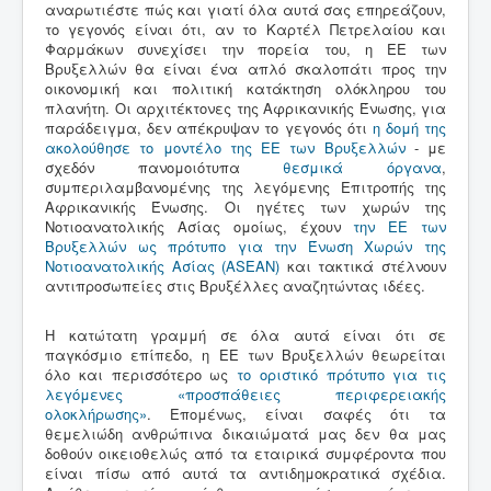
αναρωτιέστε πώς και γιατί όλα αυτά σας επηρεάζουν,
το γεγονός είναι ότι, αν το Καρτέλ Πετρελαίου και
Φαρμάκων συνεχίσει την πορεία του, η ΕΕ των
Βρυξελλών θα είναι ένα απλό σκαλοπάτι προς την
οικονομική και πολιτική κατάκτηση ολόκληρου του
πλανήτη. Οι αρχιτέκτονες της Αφρικανικής Ένωσης, για
παράδειγμα, δεν απέκρυψαν το γεγονός ότι
η δομή της
ακολούθησε το μοντέλο της ΕΕ των Βρυξελλών
- με
σχεδόν πανομοιότυπα
θεσμικά όργανα
,
συμπεριλαμβανομένης της λεγόμενης Επιτροπής της
Αφρικανικής Ένωσης. Οι ηγέτες των χωρών της
Νοτιοανατολικής Ασίας ομοίως, έχουν
την ΕΕ των
Βρυξελλών ως πρότυπο για την Ένωση Χωρών της
Νοτιοανατολικής Ασίας (ASEAN)
και τακτικά στέλνουν
αντιπροσωπείες στις Βρυξέλλες αναζητώντας ιδέες.
Η κατώτατη γραμμή σε όλα αυτά είναι ότι σε
παγκόσμιο επίπεδο, η ΕΕ των Βρυξελλών θεωρείται
όλο και περισσότερο ως
το οριστικό πρότυπο για τις
λεγόμενες «προσπάθειες περιφερειακής
ολοκλήρωσης»
. Επομένως, είναι σαφές ότι τα
θεμελιώδη ανθρώπινα δικαιώματά μας δεν θα μας
δοθούν οικειοθελώς από τα εταιρικά συμφέροντα που
είναι πίσω από αυτά τα αντιδημοκρατικά σχέδια.